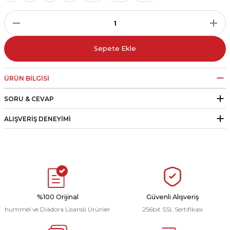
r
i Belediye Spor
Sepete Ekle
ÜRÜN BILGISI
SORU & CEVAP
r Kulübü
ALIŞVERIŞ DENEYIMI
esi Ankaraspor
nyurdu
%100 Orijinal
Güvenli Alışveriş
hummel ve Diadora Lisanslı Ürünler
256bit SSL Sertifikası