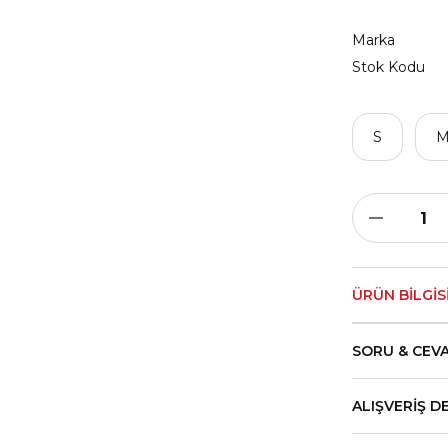
Marka
Stok Kodu
S
ÜRÜN BILGIS
SORU & CEV
ALIŞVERIŞ D