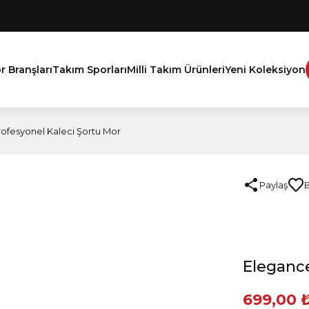
r Branşları
Takım Sporları
Milli Takım Ürünleri
Yeni Koleksiyon
ofesyonel Kaleci Şortu Mor
Paylaş
Elegance
699,00 