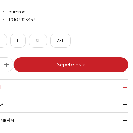
hummel
10103923443
M
L
XL
2XL
Sepete Ekle
I
AP
ENEYIMI