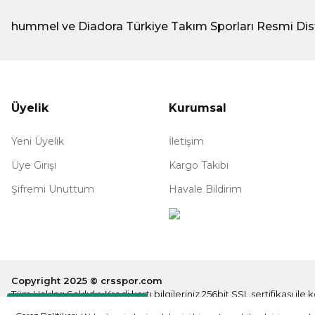
hummel ve Diadora Türkiye Takım Sporları Resmi Dis
Üyelik
Kurumsal
Yeni Üyelik
İletişim
Üye Girişi
Kargo Takibi
Şifremi Unuttum
Havale Bildirim
Copyright 2025 © crsspor.com
Tüm Hakları Saklıdır. Kredi kartı bilgileriniz 256bit SSL sertifikası il
Destek Hattı