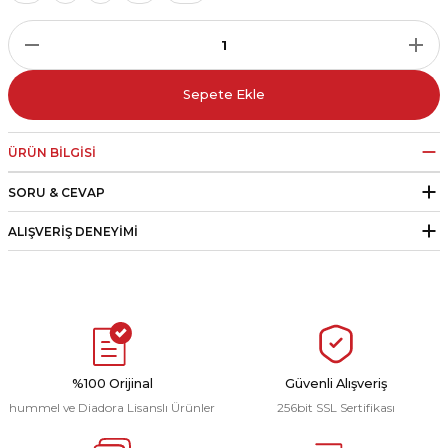
r
i Belediye Spor
Sepete Ekle
ÜRÜN BILGISI
SORU & CEVAP
r Kulübü
ALIŞVERIŞ DENEYIMI
esi Ankaraspor
nyurdu
%100 Orijinal
Güvenli Alışveriş
hummel ve Diadora Lisanslı Ürünler
256bit SSL Sertifikası