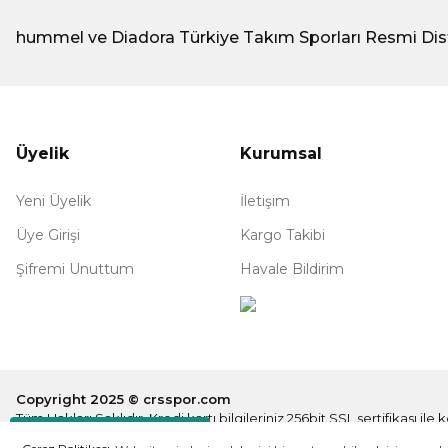
hummel ve Diadora Türkiye Takım Sporları Resmi Dis
Üyelik
Kurumsal
Yeni Üyelik
İletişim
Üye Girişi
Kargo Takibi
Şifremi Unuttum
Havale Bildirim
Copyright 2025 © crsspor.com
Tüm Hakları Saklıdır. Kredi kartı bilgileriniz 256bit SSL sertifikası il
Destek Hattı