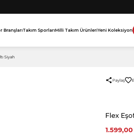
r Branşları
Takım Sporları
Milli Takım Ürünleri
Yeni Koleksiyon
tı Siyah
Paylaş
Flex Eşo
1.599,00