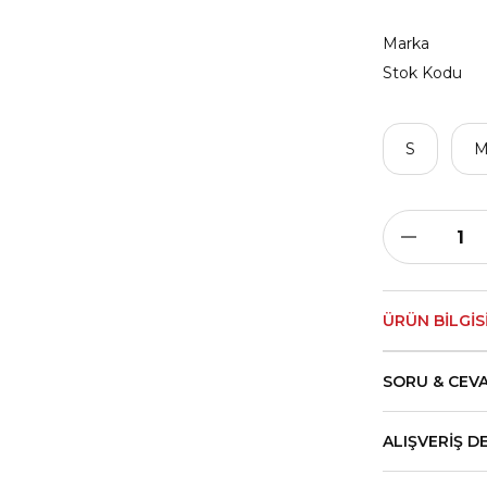
Marka
Stok Kodu
S
ÜRÜN BILGIS
SORU & CEV
ALIŞVERIŞ D