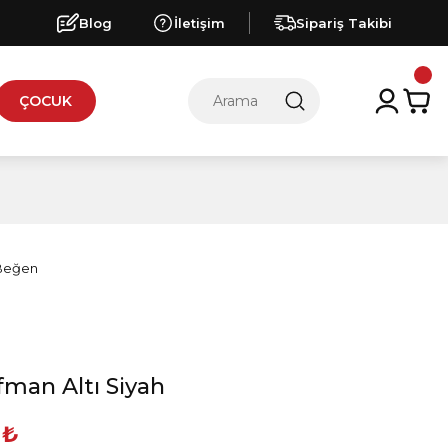
Blog
İletişim
Sipariş Takibi
ÇOCUK
fman Altı Siyah
 ₺