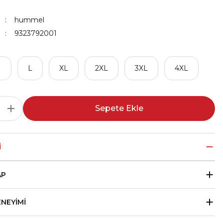
hummel
9323792001
M
L
XL
2XL
3XL
4XL
Sepete Ekle
I
AP
ENEYIMI