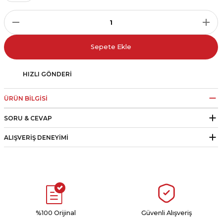
r
i Belediye Spor
Sepete Ekle
HIZLI GÖNDERI
ÜRÜN BILGISI
r Kulübü
SORU & CEVAP
esi Ankaraspor
ALIŞVERIŞ DENEYIMI
nyurdu
%100 Orijinal
Güvenli Alışveriş