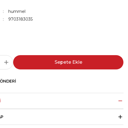
hummel
9703183035
Sepete Ekle
GÖNDERI
I
AP