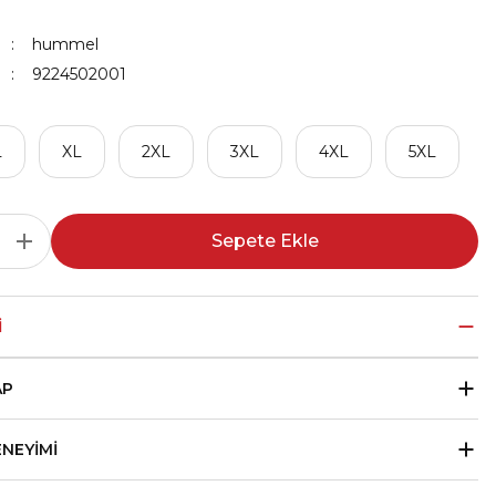
hummel
9224502001
L
XL
2XL
3XL
4XL
5XL
Sepete Ekle
I
AP
ENEYIMI