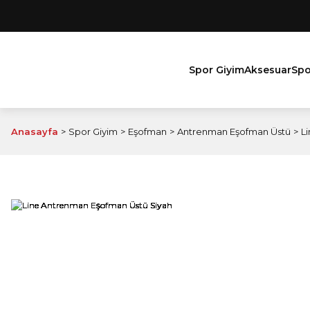
Spor Giyim
Aksesuar
Spo
Anasayfa
Spor Giyim
Eşofman
Antrenman Eşofman Üstü
L