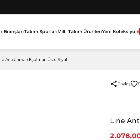
r Branşları
Takım Sporları
Milli Takım Ürünleri
Yeni Koleksiyon
ine Antrenman Eşofman Üstü Siyah
Paylaş
Line An
2.078,0