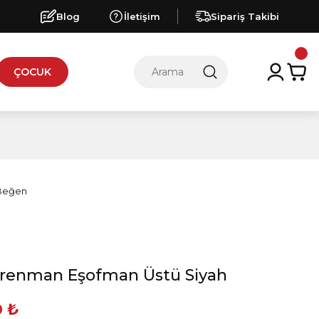
Blog
İletişim
Sipariş Takibi
ÇOCUK
trenman Eşofman Üstü Siyah
0 ₺