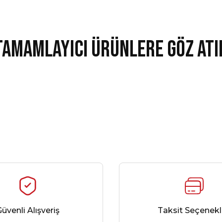
Tamamlayıcı Ürünlere Göz Atı
ne Kamp Eşofman Üstü Beyaz
Line Eşofman Altı Siyah
Li
2.238,00 ₺
1.566,00 ₺
üvenli Alışveriş
Taksit Seçenekl