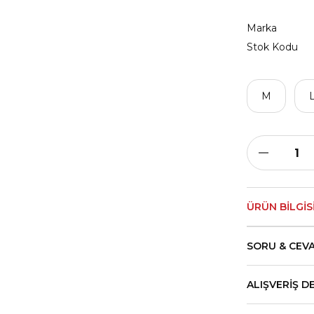
Marka
Stok Kodu
M
ÜRÜN BILGIS
SORU & CEV
ALIŞVERIŞ D