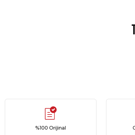
Line Yağmurluk Kırmızı
Line Antrenman Tişört Sarı
Li
2.799,00 ₺
1.022,00 ₺
Hummel Maxı Antrenman Çorabı Siyah 3 Lü Paket
%100 Orijinal
G