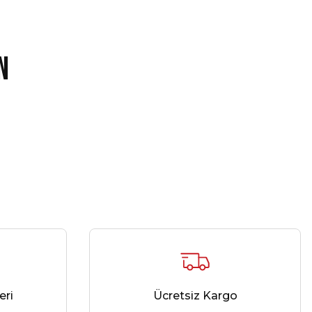
n
ne Kamp Tişört Kırmızı
Line Mont Bej
1.198,00 ₺
5.229,00 ₺
eri
Ücretsiz Kargo