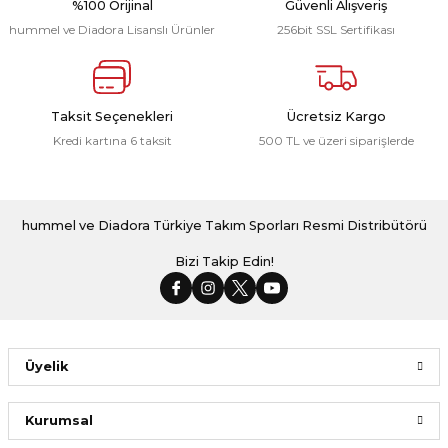
%100 Orijinal
Güvenli Alışveriş
hummel ve Diadora Lisanslı Ürünler
256bit SSL Sertifikası
Line Eşofman Altı Siyah
Line Antrenman Eşofman Üstü Antrasit
Taksit Seçenekleri
Ücretsiz Kargo
Kredi kartına 6 taksit
500 TL ve üzeri siparişlerde
1.566,00 ₺
2.078,00 ₺
Line Kamp Tişört Beyaz
Line Mont Antrasit
hummel ve Diadora Türkiye Takım Sporları Resmi Distribütörü
Bizi Takip Edin!
1.198,00 ₺
5.229,00 ₺
Üyelik
Hummel Maxı Antrenman Çorabı Siyah 3 Lü Paket
Kurumsal
299,00 ₺