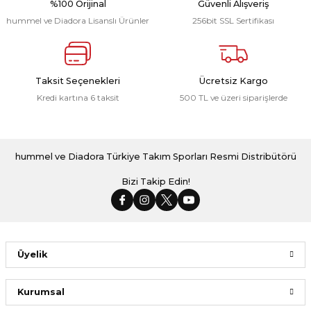
%100 Orijinal
Güvenli Alışveriş
hummel ve Diadora Lisanslı Ürünler
256bit SSL Sertifikası
Line Eşofman Altı Siyah
Line Kamp Tişört Sarı
Line Mont Antrasit
Taksit Seçenekleri
Ücretsiz Kargo
Kredi kartına 6 taksit
500 TL ve üzeri siparişlerde
1.566,00 ₺
1.198,00 ₺
5.229,00 ₺
Hummel Maxı Antrenman Çorabı Siyah 3 Lü Paket
hummel ve Diadora Türkiye Takım Sporları Resmi Distribütörü
Bizi Takip Edin!
299,00 ₺
Üyelik
Kurumsal