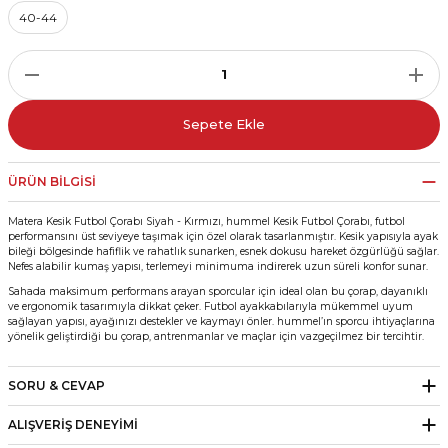
40-44
r
i Belediye Spor
Sepete Ekle
ÜRÜN BILGISI
r Kulübü
Matera Kesik Futbol Çorabı Siyah - Kırmızı, hummel Kesik Futbol Çorabı, futbol
performansını üst seviyeye taşımak için özel olarak tasarlanmıştır. Kesik yapısıyla ayak
bileği bölgesinde hafiflik ve rahatlık sunarken, esnek dokusu hareket özgürlüğü sağlar.
Nefes alabilir kumaş yapısı, terlemeyi minimuma indirerek uzun süreli konfor sunar.
esi Ankaraspor
Sahada maksimum performans arayan sporcular için ideal olan bu çorap, dayanıklı
ve ergonomik tasarımıyla dikkat çeker. Futbol ayakkabılarıyla mükemmel uyum
sağlayan yapısı, ayağınızı destekler ve kaymayı önler. hummel’ın sporcu ihtiyaçlarına
yönelik geliştirdiği bu çorap, antrenmanlar ve maçlar için vazgeçilmez bir tercihtir.
nyurdu
SORU & CEVAP
ALIŞVERIŞ DENEYIMI