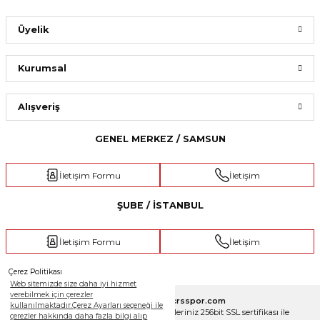
Üyelik
Kurumsal
Alışveriş
GENEL MERKEZ / SAMSUN
İletişim Formu
İletişim
ŞUBE / İSTANBUL
İletişim Formu
İletişim
Çerez Politikası
Web sitemizde size daha iyi hizmet
verebilmek için çerezler
Copyright 2025 © crsspor.com
kullanılmaktadır.Çerez Ayarları seçeneği ile
Tüm Hakları Saklıdır. Kredi kartı bilgileriniz 256bit SSL sertifikası ile
çerezler hakkında daha fazla bilgi alıp