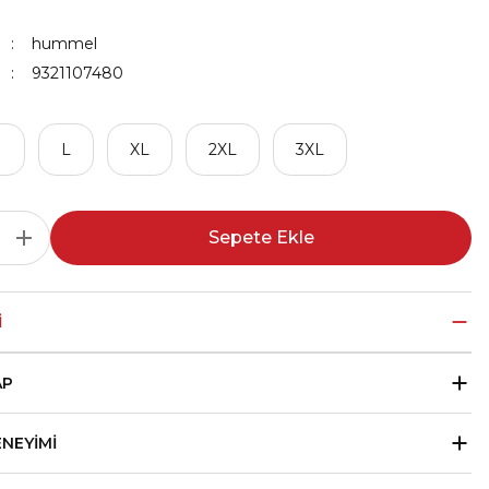
hummel
9321107480
M
L
XL
2XL
3XL
Sepete Ekle
I
AP
ENEYIMI