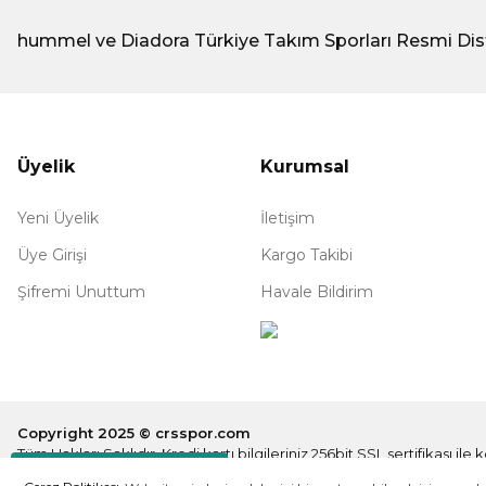
hummel ve Diadora Türkiye Takım Sporları Resmi Dis
Üyelik
Kurumsal
Yeni Üyelik
İletişim
Üye Girişi
Kargo Takibi
Şifremi Unuttum
Havale Bildirim
Copyright 2025 © crsspor.com
Tüm Hakları Saklıdır. Kredi kartı bilgileriniz 256bit SSL sertifikası il
Destek Hattı