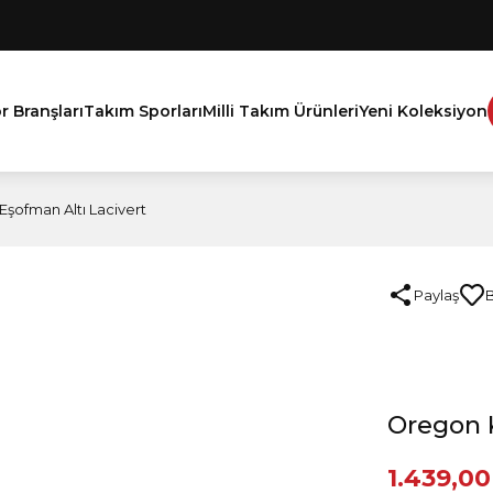
r Branşları
Takım Sporları
Milli Takım Ürünleri
Yeni Koleksiyon
ofman Altı Lacivert
Paylaş
Oregon 
1.439,00