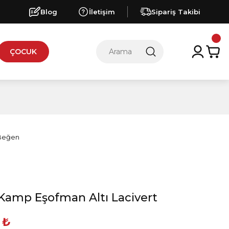
Blog
İletişim
Sipariş Takibi
ÇOCUK
Kamp Eşofman Altı Lacivert
 ₺