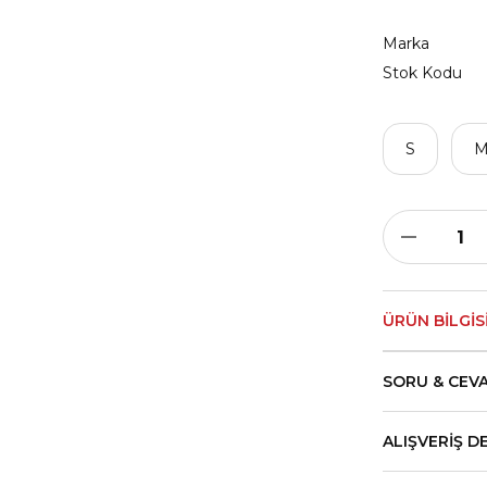
Marka
Stok Kodu
S
ÜRÜN BILGIS
SORU & CEV
ALIŞVERIŞ D