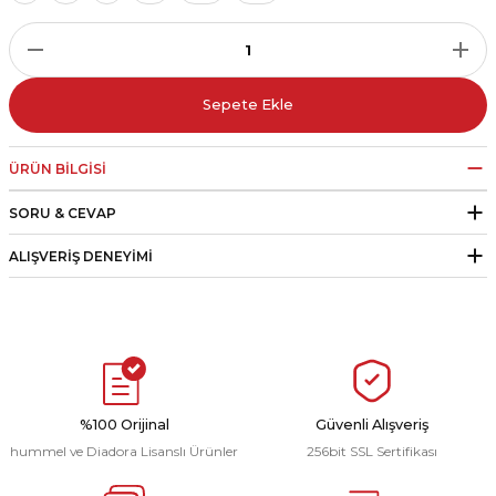
r
i Belediye Spor
Sepete Ekle
ÜRÜN BILGISI
SORU & CEVAP
r Kulübü
ALIŞVERIŞ DENEYIMI
esi Ankaraspor
nyurdu
%100 Orijinal
Güvenli Alışveriş
hummel ve Diadora Lisanslı Ürünler
256bit SSL Sertifikası