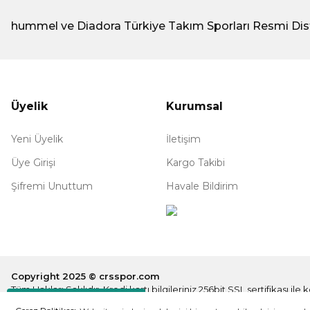
hummel ve Diadora Türkiye Takım Sporları Resmi Dis
Üyelik
Kurumsal
Yeni Üyelik
İletişim
Üye Girişi
Kargo Takibi
Şifremi Unuttum
Havale Bildirim
Copyright 2025 © crsspor.com
Tüm Hakları Saklıdır. Kredi kartı bilgileriniz 256bit SSL sertifikası il
Destek Hattı