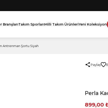
r Branşları
Takım Sporları
Milli Takım Ürünleri
Yeni Koleksiyon
ın Antrenman Şortu Siyah
Paylaş
Perla K
899,00 