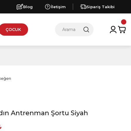
Blog
İletişim
Sipariş Takibi
ÇOCUK
adın Antrenman Şortu Siyah
₺