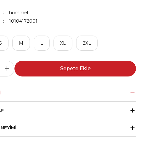
hummel
10104172001
S
M
L
XL
2XL
Sepete Ekle
I
AP
ENEYIMI