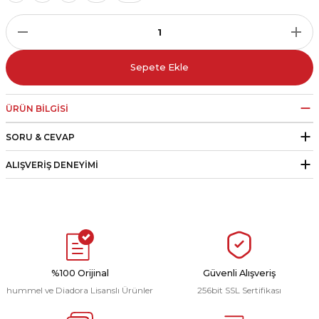
r
i Belediye Spor
Sepete Ekle
ÜRÜN BILGISI
SORU & CEVAP
r Kulübü
ALIŞVERIŞ DENEYIMI
esi Ankaraspor
nyurdu
%100 Orijinal
Güvenli Alışveriş
hummel ve Diadora Lisanslı Ürünler
256bit SSL Sertifikası