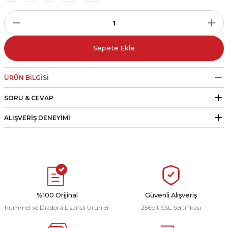
r
i Belediye Spor
Sepete Ekle
ÜRÜN BILGISI
SORU & CEVAP
r Kulübü
ALIŞVERIŞ DENEYIMI
esi Ankaraspor
nyurdu
%100 Orijinal
Güvenli Alışveriş
hummel ve Diadora Lisanslı Ürünler
256bit SSL Sertifikası