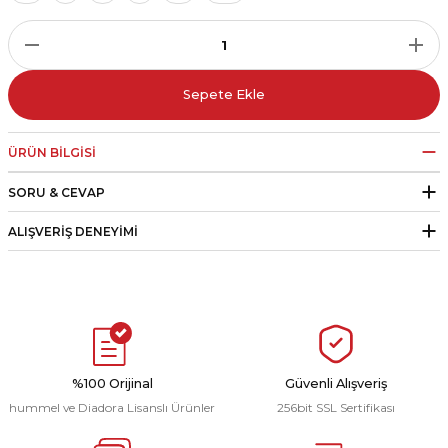
r
i Belediye Spor
Sepete Ekle
ÜRÜN BILGISI
SORU & CEVAP
r Kulübü
ALIŞVERIŞ DENEYIMI
esi Ankaraspor
nyurdu
%100 Orijinal
Güvenli Alışveriş
hummel ve Diadora Lisanslı Ürünler
256bit SSL Sertifikası