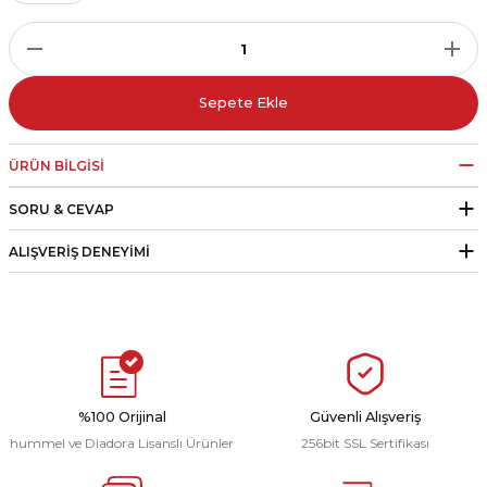
r
i Belediye Spor
Sepete Ekle
ÜRÜN BILGISI
SORU & CEVAP
r Kulübü
ALIŞVERIŞ DENEYIMI
esi Ankaraspor
nyurdu
%100 Orijinal
Güvenli Alışveriş
hummel ve Diadora Lisanslı Ürünler
256bit SSL Sertifikası