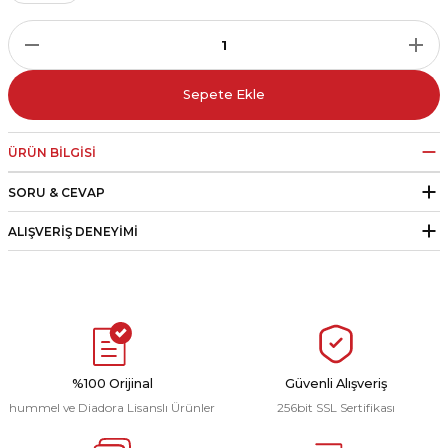
r
i Belediye Spor
Sepete Ekle
ÜRÜN BILGISI
SORU & CEVAP
r Kulübü
ALIŞVERIŞ DENEYIMI
esi Ankaraspor
nyurdu
%100 Orijinal
Güvenli Alışveriş
hummel ve Diadora Lisanslı Ürünler
256bit SSL Sertifikası