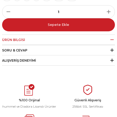
r
i Belediye Spor
Sepete Ekle
ÜRÜN BILGISI
SORU & CEVAP
r Kulübü
ALIŞVERIŞ DENEYIMI
esi Ankaraspor
nyurdu
%100 Orijinal
Güvenli Alışveriş
hummel ve Diadora Lisanslı Ürünler
256bit SSL Sertifikası