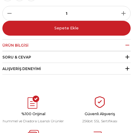
r
i Belediye Spor
Sepete Ekle
ÜRÜN BILGISI
SORU & CEVAP
r Kulübü
ALIŞVERIŞ DENEYIMI
esi Ankaraspor
nyurdu
%100 Orijinal
Güvenli Alışveriş
hummel ve Diadora Lisanslı Ürünler
256bit SSL Sertifikası