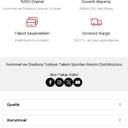
%100 Orijinal
Güvenli Alışveriş
hummel ve Diadora Lisanslı Ürünler
256bit SSL Sertifikası
Line Eşofman Altı Lacivert
Line Antrenman Eşofman Üstü Beyaz
Taksit Seçenekleri
Ücretsiz Kargo
Kredi kartına 6 taksit
500 TL ve üzeri siparişlerde
1.566,00 ₺
2.078,00 ₺
Hummel Maxi Antrenman Çorabı Beyaz 3 Lü Paket
hummel ve Diadora Türkiye Takım Sporları Resmi Distribütörü
Bizi Takip Edin!
299,00 ₺
Üyelik
Kurumsal