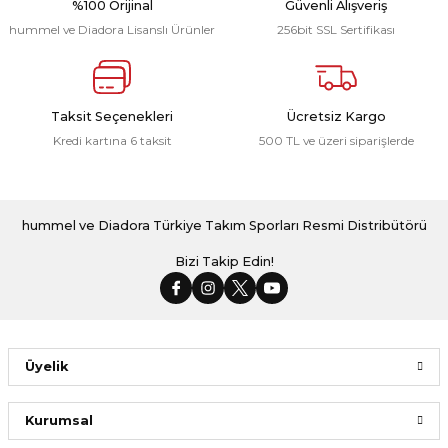
%100 Orijinal
Güvenli Alışveriş
hummel ve Diadora Lisanslı Ürünler
256bit SSL Sertifikası
Yeni
Line Sivasspor Kamp Eşofman Üstü Beyaz
Taksit Seçenekleri
Ücretsiz Kargo
Kredi kartına 6 taksit
500 TL ve üzeri siparişlerde
2.238,00 ₺
Yeni
Line Sivasspor Yağmurluk Turkuaz
hummel ve Diadora Türkiye Takım Sporları Resmi Distribütörü
Bizi Takip Edin!
2.799,00 ₺
Üyelik
Sivasspor Sadakat Parçalı Forma 25/26
Kurumsal
1.458,00 ₺