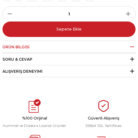
r
i Belediye Spor
Sepete Ekle
ÜRÜN BILGISI
SORU & CEVAP
r Kulübü
ALIŞVERIŞ DENEYIMI
esi Ankaraspor
nyurdu
%100 Orijinal
Güvenli Alışveriş
hummel ve Diadora Lisanslı Ürünler
256bit SSL Sertifikası