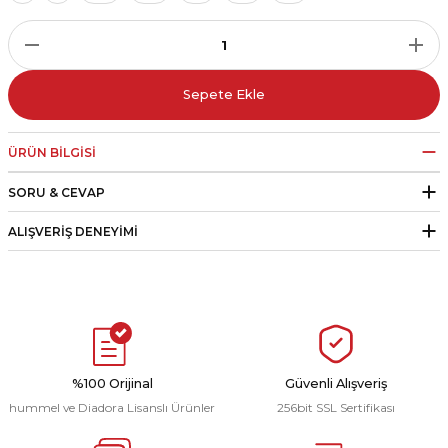
r
i Belediye Spor
Sepete Ekle
ÜRÜN BILGISI
SORU & CEVAP
r Kulübü
ALIŞVERIŞ DENEYIMI
esi Ankaraspor
nyurdu
%100 Orijinal
Güvenli Alışveriş
hummel ve Diadora Lisanslı Ürünler
256bit SSL Sertifikası