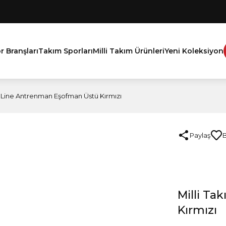
r Branşları
Takım Sporları
Milli Takım Ürünleri
Yeni Koleksiyon
m Line Antrenman Eşofman Üstü Kırmızı
Paylaş
Milli T
Kırmızı