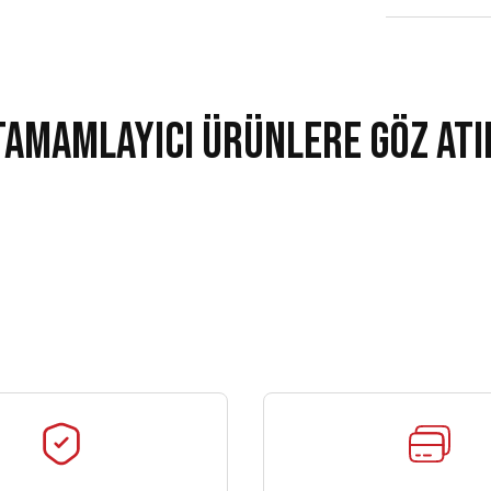
Tamamlayıcı Ürünlere Göz Atı
Yeni
Milli Takım Line Kamp Eşofman Üstü Turkuaz
Milli Takım
2.238,00 ₺
1
Takım Line Mont Siyah
Hummel Line Milli Takım Yağmurluk S