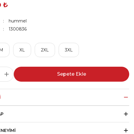
0 ₺
hummel
1300836
M
XL
2XL
3XL
Sepete Ekle
I
AP
ENEYIMI