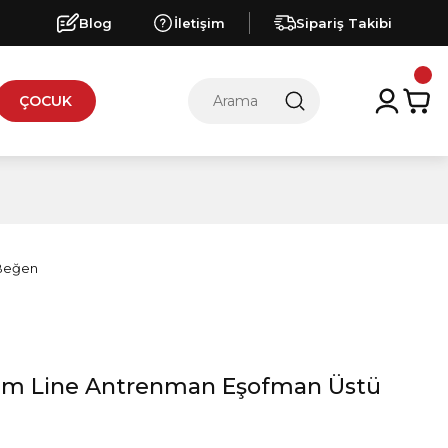
Blog
İletişim
Sipariş Takibi
ÇOCUK
akım Line Antrenman Eşofman Üstü