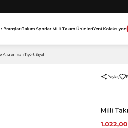
r Branşları
Takım Sporları
Milli Takım Ürünleri
Yeni Koleksiyon
ine Antrenman Tişört Siyah
Paylaş
Milli Ta
1.022,00