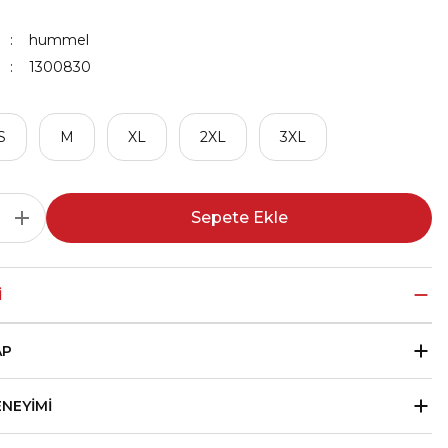
hummel
1300830
S
M
XL
2XL
3XL
Sepete Ekle
I
AP
ENEYIMI