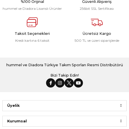
%100 Orijinal
Güvenli Alışveriş
hummel ve Diadora Lisanslı Ürünler
256bit SSL Sertifikası
Yeni
Milli Takım Line Antrenman Eşofman Üstü Beyaz
Taksit Seçenekleri
Ücretsiz Kargo
Kredi kartına 6 taksit
500 TL ve üzeri siparişlerde
2.078,00 ₺
Yeni
Milli Takım Line Antrenman Eşofman Üstü Turkuaz
hummel ve Diadora Türkiye Takım Sporları Resmi Distribütörü
Bizi Takip Edin!
2.078,00 ₺
Yeni
Üyelik
Milli Takım Line Kamp Tişört Kırmızı
Kurumsal
1.198,00 ₺