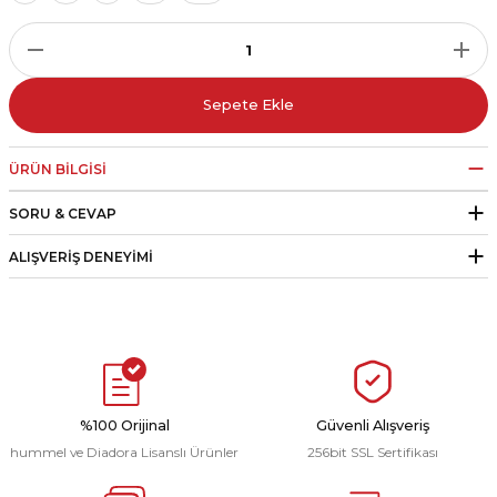
r
i Belediye Spor
Sepete Ekle
ÜRÜN BILGISI
SORU & CEVAP
r Kulübü
ALIŞVERIŞ DENEYIMI
esi Ankaraspor
nyurdu
%100 Orijinal
Güvenli Alışveriş
hummel ve Diadora Lisanslı Ürünler
256bit SSL Sertifikası