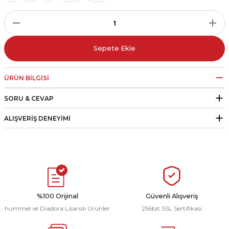
r
i Belediye Spor
Sepete Ekle
ÜRÜN BILGISI
SORU & CEVAP
r Kulübü
ALIŞVERIŞ DENEYIMI
esi Ankaraspor
nyurdu
%100 Orijinal
Güvenli Alışveriş
hummel ve Diadora Lisanslı Ürünler
256bit SSL Sertifikası