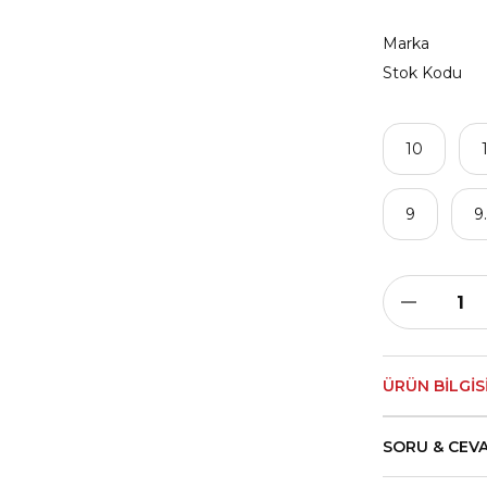
Marka
Stok Kodu
10
9
9
ÜRÜN BILGIS
SORU & CEV