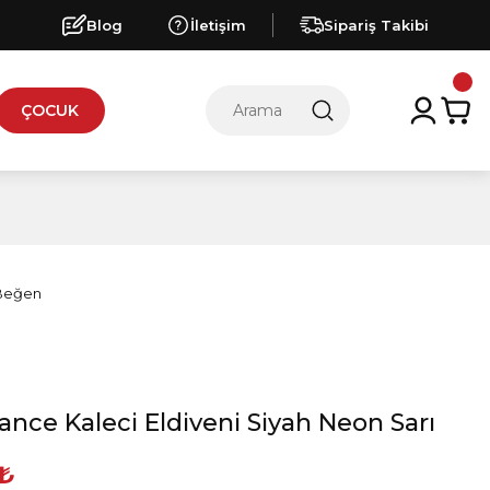
Blog
İletişim
Sipariş Takibi
ÇOCUK
nce Kaleci Eldiveni Siyah Neon Sarı
 ₺