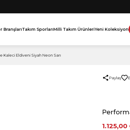
r Branşları
Takım Sporları
Milli Takım Ürünleri
Yeni Koleksiyon
 Kaleci Eldiveni Siyah Neon Sarı
Paylaş
Performa
1.125,00