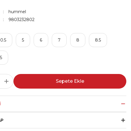
hummel
9803232802
10.5
5
6
7
8
8.5
.5
Sepete Ekle
I
AP