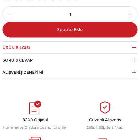
r
i Belediye Spor
Sepete Ekle
ÜRÜN BILGISI
SORU & CEVAP
r Kulübü
ALIŞVERIŞ DENEYIMI
esi Ankaraspor
nyurdu
%100 Orijinal
Güvenli Alışveriş
hummel ve Diadora Lisanslı Ürünler
256bit SSL Sertifikası