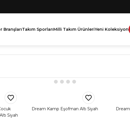
r Branşları
Takım Sporları
Milli Takım Ürünleri
Yeni Koleksiyon
Çocuk
Dream Kamp Eşofman Altı Siyah
Dream 
ltı Siyah