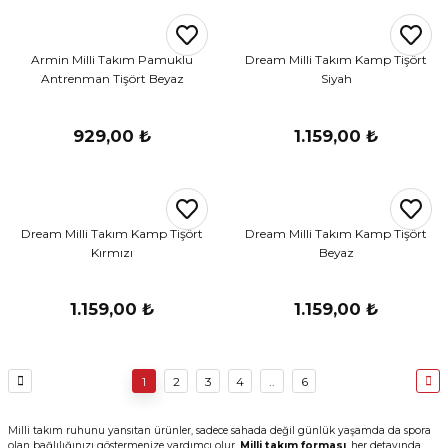
Armin Milli Takım Pamuklu
Dream Milli Takım Kamp Tişört
Antrenman Tişört Beyaz
Siyah
929,00 ₺
1.159,00 ₺
Dream Milli Takım Kamp Tişört
Dream Milli Takım Kamp Tişört
Kırmızı
Beyaz
1.159,00 ₺
1.159,00 ₺
1
2
3
4
..
6
Milli takım ruhunu yansıtan ürünler, sadece sahada değil günlük yaşamda da spora
olan bağlılığınızı göstermenize yardımcı olur.
Milli takım forması
, her detayında