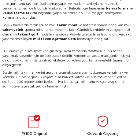
ülke gururunu taşırken; özel kumaş yapısı ve modern kalıbıyla hem sahada
performans, hem de tribünde konfor sunar. Kaleciler için tasarlanan
kaleci forma
ve
kaleci forma takımı
, dayanıklı yapısı ve nefes alabilir kumaşıyla profesyonel
kullanıma uygundur.
Soğuk havalarda tercih edilen
milli takım mont
ve hafif tasarımıyla öne çıkan
milli
takım yelek
, sporcu ruhunu her mevsime taşır. Günlük kombinlerin vazgeçilmezi
olan
milli takım tişört
modelleri ise sade şıklığıyla taraftarların favorisi olurken, aktif
yaşamı destekleyen
milli takım eşofman üstü
konforuyla öne çıkar.
Bu ürünler yalnızca sporcular için değil; aynı zamanda taraftar ruhunu her an
yaşatmak isteyenler için de özel olarak üretilir. Antrenmanlarda, maç günlerinde ya
da günlük kullanımda tercih edilebilecek bu koleksiyon, kalite ve estetik tasarımı bir
araya getirir.
Siz de milli takım renklerini gururla taşımak, spora olan tutkunuzu yansıtmak ve
konforlu ürünlerle günlük yaşamınıza hareket katmak için forma, mont, tişört ve
eşofman üstü seçeneklerini keşfedin. Her bir parça, milli ruhu ve spor sevgisini bir
adım öteye taşıyacak şekilde tasarlanmıştır.
%100 Orijinal
Güvenli Alışveriş