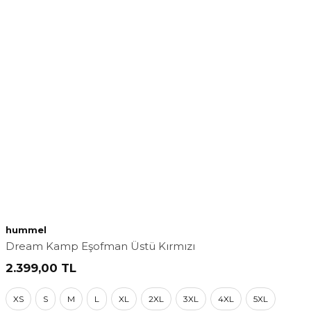
hummel
Dream Kamp Eşofman Üstü Kırmızı
2.399,00
TL
XS
S
M
L
XL
2XL
3XL
4XL
5XL