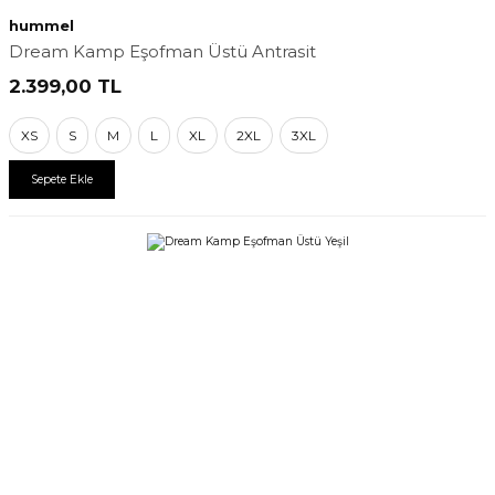
hummel
Dream Kamp Eşofman Üstü Antrasit
2.399,00
TL
XS
S
M
L
XL
2XL
3XL
Sepete Ekle