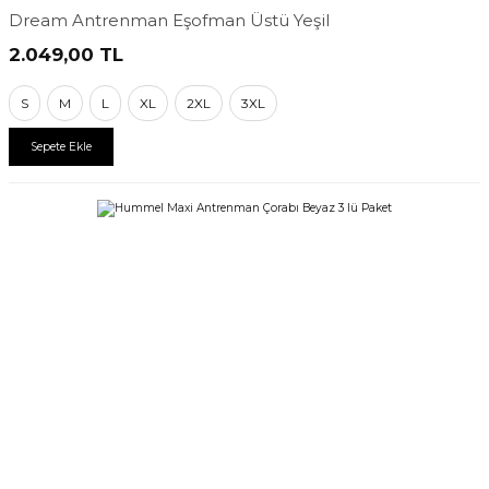
Dream Antrenman Eşofman Üstü Yeşil
2.049,00
TL
S
M
L
XL
2XL
3XL
Sepete Ekle