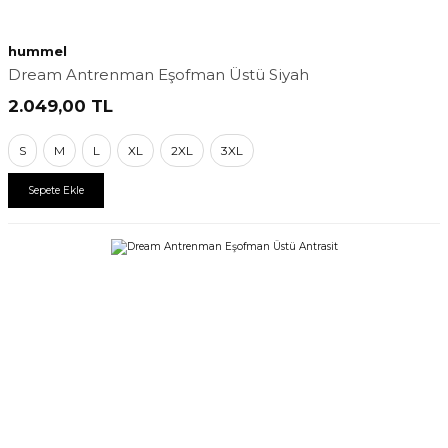
hummel
Dream Antrenman Eşofman Üstü Siyah
2.049,00
TL
S
M
L
XL
2XL
3XL
Sepete Ekle