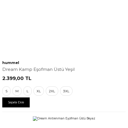
hummel
Dream Kamp Eşofman Üstü Yeşil
2.399,00
TL
S
M
L
XL
2XL
3XL
Sepete Ekle