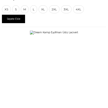
XS
S
M
L
XL
2XL
3XL
4XL
Sepete Ekle