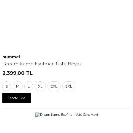
hummel
Dream Kamp Eşofman Üstü Beyaz
2.399,00
TL
S
M
L
XL
2XL
3XL
Sepete Ekle