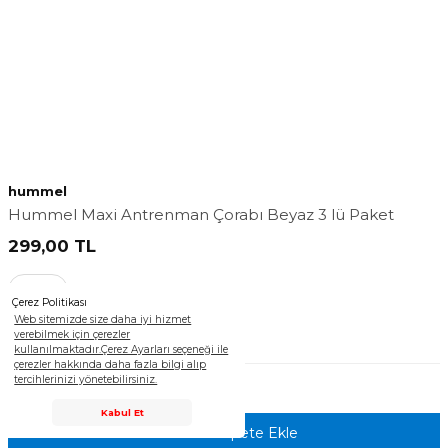
hummel
Hummel Maxi Antrenman Çorabı Beyaz 3 lü Paket
299,00
TL
40-44
Çerez Politikası
Web sitemizde size daha iyi hizmet
Sepete Ekle
verebilmek için çerezler
kullanılmaktadır.Çerez Ayarları seçeneği ile
çerezler hakkında daha fazla bilgi alıp
tercihlerinizi yönetebilirsiniz.
0
0,00
TL
Seçilen
ürün toplamı :
Destek Hattı
Kabul Et
Tümünü Sepete Ekle