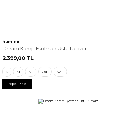
hummel
Dream Kamp Eşofman Üstü Lacivert
2.399,00
TL
S
M
XL
2XL
3XL
Sepete Ekle