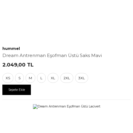
hummel
Dream Antrenman Eşofman Üstü Saks Mavi
2.049,00
TL
XS
S
M
L
XL
2XL
3XL
Sepete Ekle