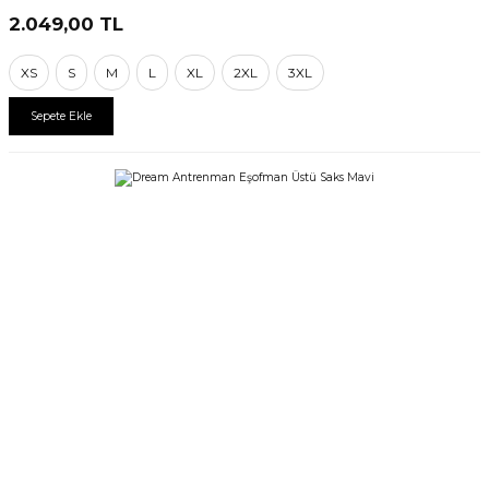
2.049,00
TL
XS
S
M
L
XL
2XL
3XL
Sepete Ekle