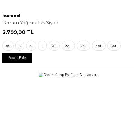
hummel
Dream Yağmurluk Siyah
2.799,00
TL
XS
S
M
L
XL
2XL
3XL
4XL
5XL
Sepete Ekle