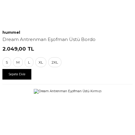
hummel
Dream Antrenman Eşofman Üstü Bordo
2.049,00
TL
S
M
L
XL
2XL
Sepete Ekle