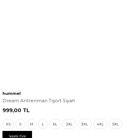
hummel
Dream Antrenman Tişört Siyah
999,00
TL
XS
S
M
L
XL
2XL
3XL
4XL
5XL
Sepete Ekle