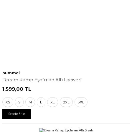
hummel
Dream Kamp Eşofman Altı Lacivert
1.599,00
TL
XS
S
M
L
XL
2XL
3XL
Sepete Ekle