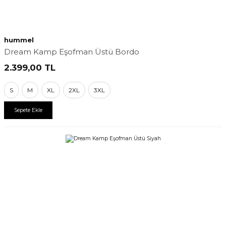
hummel
Dream Kamp Eşofman Üstü Bordo
2.399,00
TL
S
M
XL
2XL
3XL
Sepete Ekle