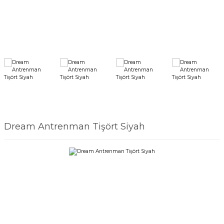
r
i Belediye Spor
r Kulübü
Dream Antrenman Tişört Siyah
esi Ankaraspor
nyurdu