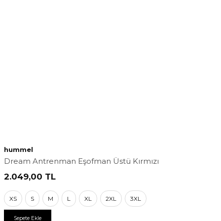
hummel
Dream Antrenman Eşofman Üstü Kırmızı
2.049,00
TL
XS
S
M
L
XL
2XL
3XL
Sepete Ekle