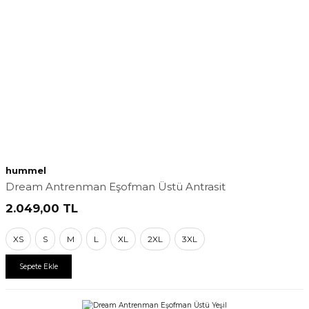
hummel
Dream Antrenman Eşofman Üstü Antrasit
2.049,00
TL
XS
S
M
L
XL
2XL
3XL
Sepete Ekle