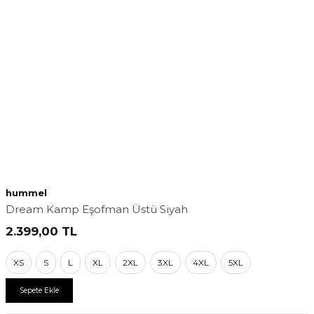
hummel
Dream Kamp Eşofman Üstü Siyah
2.399,00
TL
XS
S
L
XL
2XL
3XL
4XL
5XL
Sepete Ekle