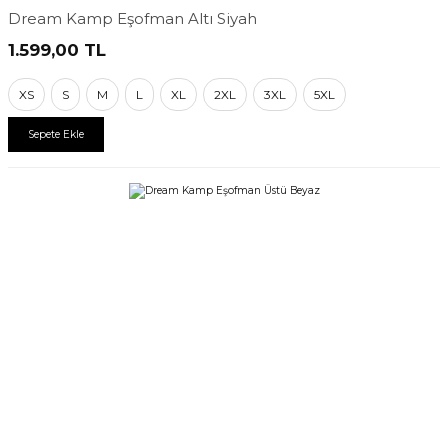
Dream Kamp Eşofman Altı Siyah
1.599,00
TL
XS
S
M
L
XL
2XL
3XL
5XL
Sepete Ekle