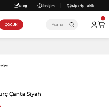
Blog
İletişim
Sipariş Takibi
ÇOCUK
urç Çanta Siyah
₺