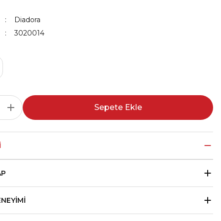
Diadora
3020014
Sepete Ekle
I
AP
ENEYIMI