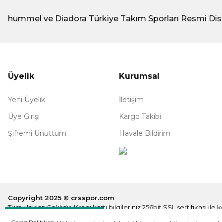
hummel ve Diadora Türkiye Takım Sporları Resmi Dis
Üyelik
Kurumsal
Yeni Üyelik
İletişim
Üye Girişi
Kargo Takibi
Şifremi Unuttum
Havale Bildirim
Copyright 2025 © crsspor.com
Tüm Hakları Saklıdır. Kredi kartı bilgileriniz 256bit SSL sertifikası il
Destek Hattı