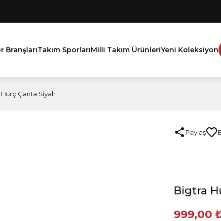
r Branşları
Takım Sporları
Milli Takım Ürünleri
Yeni Koleksiyon
 Hurç Çanta Siyah
Paylaş
Bigtra H
999,00 