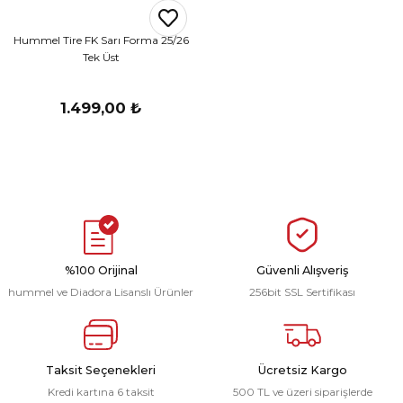
r
Hummel Tire FK Sarı Forma 25/26
Tek Üst
i Belediye Spor
1.499,00 ₺
r Kulübü
esi Ankaraspor
%100 Orijinal
Güvenli Alışveriş
hummel ve Diadora Lisanslı Ürünler
256bit SSL Sertifikası
nyurdu
Taksit Seçenekleri
Ücretsiz Kargo
Kredi kartına 6 taksit
500 TL ve üzeri siparişlerde