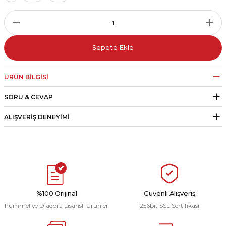
r
i Belediye Spor
Sepete Ekle
ÜRÜN BILGISI
SORU & CEVAP
r Kulübü
ALIŞVERIŞ DENEYIMI
esi Ankaraspor
nyurdu
%100 Orijinal
Güvenli Alışveriş
hummel ve Diadora Lisanslı Ürünler
256bit SSL Sertifikası