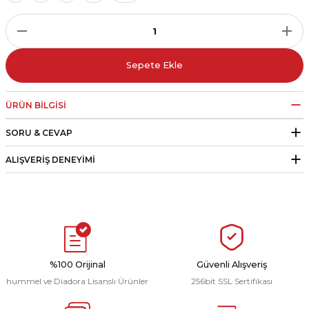
r
i Belediye Spor
Sepete Ekle
ÜRÜN BILGISI
SORU & CEVAP
r Kulübü
ALIŞVERIŞ DENEYIMI
esi Ankaraspor
nyurdu
%100 Orijinal
Güvenli Alışveriş
hummel ve Diadora Lisanslı Ürünler
256bit SSL Sertifikası