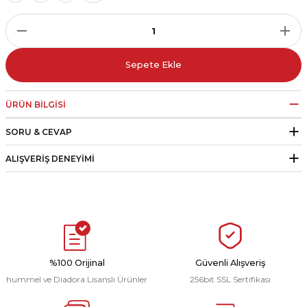
r
i Belediye Spor
Sepete Ekle
ÜRÜN BILGISI
SORU & CEVAP
r Kulübü
ALIŞVERIŞ DENEYIMI
esi Ankaraspor
nyurdu
%100 Orijinal
Güvenli Alışveriş
hummel ve Diadora Lisanslı Ürünler
256bit SSL Sertifikası