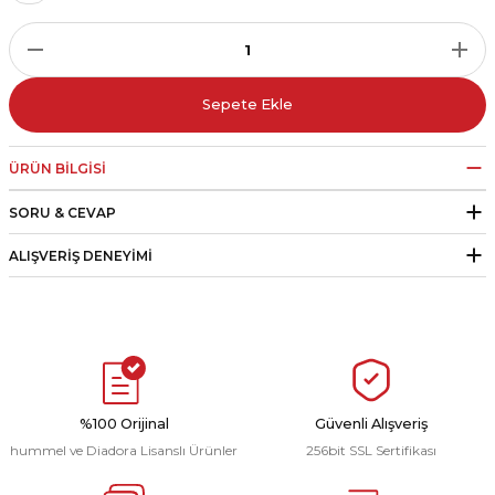
r
i Belediye Spor
Sepete Ekle
ÜRÜN BILGISI
SORU & CEVAP
r Kulübü
ALIŞVERIŞ DENEYIMI
esi Ankaraspor
nyurdu
%100 Orijinal
Güvenli Alışveriş
hummel ve Diadora Lisanslı Ürünler
256bit SSL Sertifikası