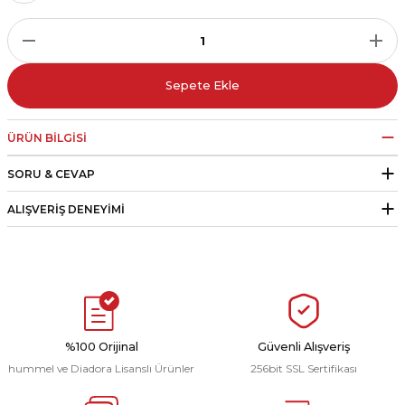
r
i Belediye Spor
Sepete Ekle
ÜRÜN BILGISI
SORU & CEVAP
r Kulübü
ALIŞVERIŞ DENEYIMI
esi Ankaraspor
nyurdu
%100 Orijinal
Güvenli Alışveriş
hummel ve Diadora Lisanslı Ürünler
256bit SSL Sertifikası