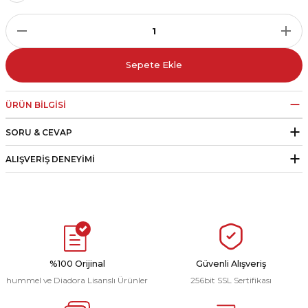
r
i Belediye Spor
Sepete Ekle
ÜRÜN BILGISI
SORU & CEVAP
r Kulübü
ALIŞVERIŞ DENEYIMI
esi Ankaraspor
nyurdu
%100 Orijinal
Güvenli Alışveriş
hummel ve Diadora Lisanslı Ürünler
256bit SSL Sertifikası