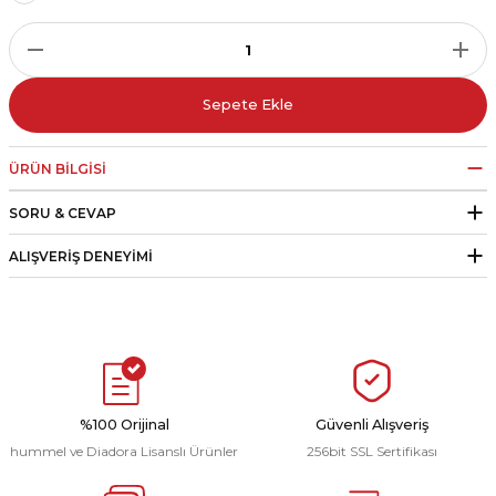
r
i Belediye Spor
Sepete Ekle
ÜRÜN BILGISI
SORU & CEVAP
r Kulübü
ALIŞVERIŞ DENEYIMI
esi Ankaraspor
nyurdu
%100 Orijinal
Güvenli Alışveriş
hummel ve Diadora Lisanslı Ürünler
256bit SSL Sertifikası