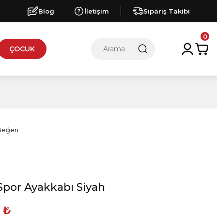
Blog
İletişim
Sipariş Takibi
0
ÇOCUK
Spor Ayakkabı Siyah
 ₺