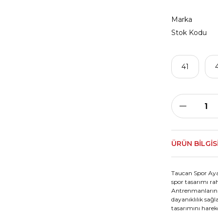
Marka
Stok Kodu
41
ÜRÜN BILGIS
Taucan Spor Aya
spor tasarımı rah
Antrenmanların p
dayanıklılık sağ
tasarımını hareke