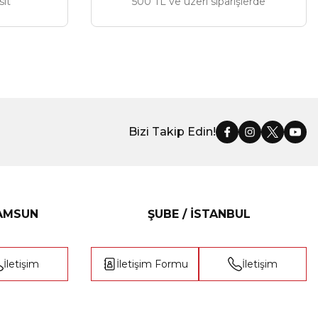
sit
500 TL ve üzeri siparişlerde
Bizi Takip Edin!
SAMSUN
ŞUBE / İSTANBUL
İletişim
İletişim Formu
İletişim