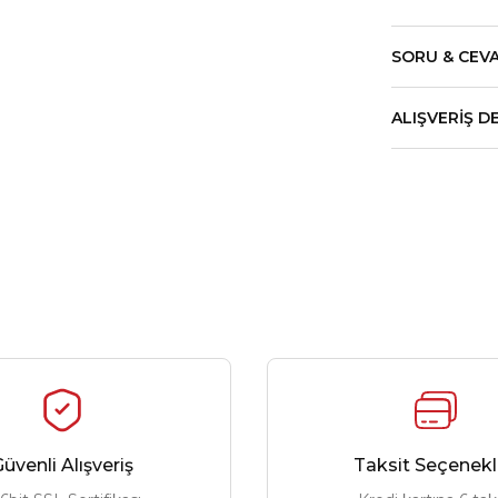
SORU & CEV
ALIŞVERIŞ D
üvenli Alışveriş
Taksit Seçenekl