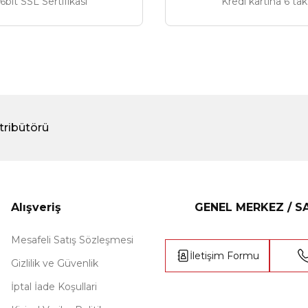
6bit SSL Sertifikası
Kredi kartına 6 tak
tribütörü
Alışveriş
GENEL MERKEZ / 
Mesafeli Satış Sözleşmesi
İletişim Formu
Gizlilik ve Güvenlik
İptal İade Koşullari