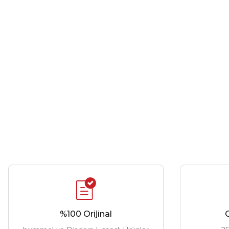
%100 Orijinal
G