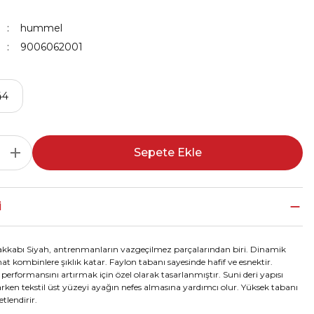
hummel
9006062001
44
Sepete Ekle
I
kkabı Siyah, antrenmanların vazgeçilmez parçalarından biri. Dinamik
at kombinlere şıklık katar. Faylon tabanı sayesinde hafif ve esnektir.
erformansını artırmak için özel olarak tasarlanmıştır. Suni deri yapısı
larken tekstil üst yüzeyi ayağın nefes almasına yardımcı olur. Yüksek tabanı
tlendirir.