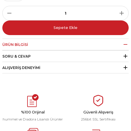
r
i Belediye Spor
Sepete Ekle
ÜRÜN BILGISI
SORU & CEVAP
r Kulübü
ALIŞVERIŞ DENEYIMI
esi Ankaraspor
nyurdu
%100 Orijinal
Güvenli Alışveriş
hummel ve Diadora Lisanslı Ürünler
256bit SSL Sertifikası