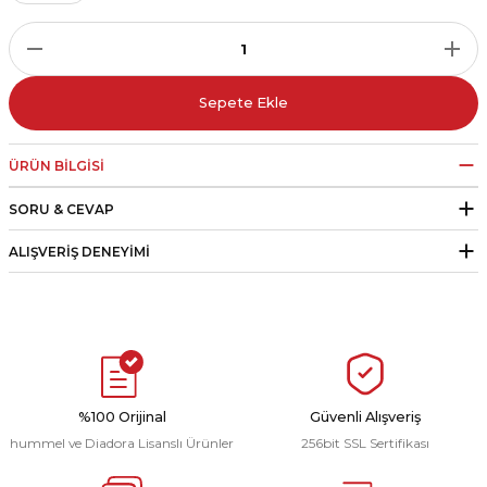
r
i Belediye Spor
Sepete Ekle
ÜRÜN BILGISI
SORU & CEVAP
r Kulübü
ALIŞVERIŞ DENEYIMI
esi Ankaraspor
nyurdu
%100 Orijinal
Güvenli Alışveriş
hummel ve Diadora Lisanslı Ürünler
256bit SSL Sertifikası