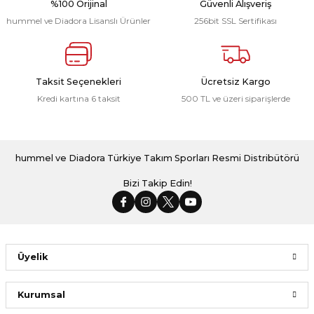
%100 Orijinal
Güvenli Alışveriş
hummel ve Diadora Lisanslı Ürünler
256bit SSL Sertifikası
Line Sivasspor Kamp Eşofman Üstü Kırmızı
Taksit Seçenekleri
Ücretsiz Kargo
Kredi kartına 6 taksit
500 TL ve üzeri siparişlerde
2.238,00 ₺
Yeni
Line Sivasspor Kamp Tişört Siyah
hummel ve Diadora Türkiye Takım Sporları Resmi Distribütörü
Bizi Takip Edin!
1.198,00 ₺
Yeni
Üyelik
Line Sivasspor Kamp Eşofman Üstü Turkuaz
Kurumsal
2.238,00 ₺