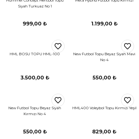
Hummel Concept Hentbol Topu
Meta Hybrid Futbol Topu Kırmızı
Siyah Turkuaz No 1
r
i Belediye Spor
999,00 ₺
1.199,00 ₺
HML BOSU TOPU HML-100
New Futbol Topu Beyaz Siyah Mavi
No 4
r Kulübü
3.500,00 ₺
550,00 ₺
esi Ankaraspor
New Futbol Topu Beyaz Siyah
HML400 Voleybol Topu Kırmızı Yeşil
nyurdu
Kırmızı No 4
550,00 ₺
829,00 ₺