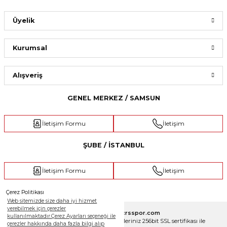
Üyelik
Kurumsal
Alışveriş
GENEL MERKEZ / SAMSUN
İletişim Formu
İletişim
ŞUBE / İSTANBUL
İletişim Formu
İletişim
Çerez Politikası
Web sitemizde size daha iyi hizmet
verebilmek için çerezler
Copyright 2025 © crsspor.com
kullanılmaktadır.Çerez Ayarları seçeneği ile
Tüm Hakları Saklıdır. Kredi kartı bilgileriniz 256bit SSL sertifikası ile
çerezler hakkında daha fazla bilgi alıp