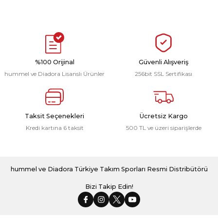
r
i Belediye Spor
%100 Orijinal
Güvenli Alışveriş
hummel ve Diadora Lisanslı Ürünler
256bit SSL Sertifikası
r Kulübü
Taksit Seçenekleri
Ücretsiz Kargo
Kredi kartına 6 taksit
500 TL ve üzeri siparişlerde
esi Ankaraspor
hummel ve Diadora Türkiye Takım Sporları Resmi Distribütörü
nyurdu
Bizi Takip Edin!