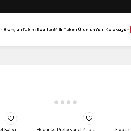
r Branşları
Takım Sporları
Milli Takım Ürünleri
Yeni Koleksiyon
l Kaleci
Elegance Profesyonel Kaleci
Eleganc