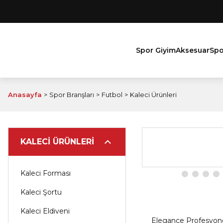
Spor Giyim
Aksesuar
Spo
Anasayfa
Spor Branşları
Futbol
Kaleci Ürünleri
KALECI ÜRÜNLERI
Kaleci Forması
Kaleci Şortu
Kaleci Eldiveni
Elegance Profesyone