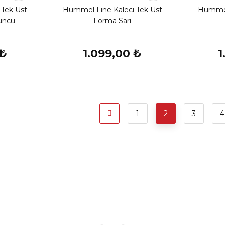
 Tek Üst
Hummel Line Kaleci Tek Üst
Hummel 
uncu
Forma Sarı
 ₺
1.099,00 ₺
1
1
2
3
4